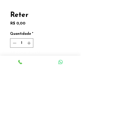
Reter
Preço
R$ 0,00
Quantidade
*
Adicionar a Lista
Adicionar a Lista
Gastão Debreix
58 x 37
Valor sob consulta
DETALHES DO PRODUTO