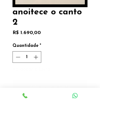
anoitece o canto
2
Preço
R$ 1.690,00
Quantidade
*
Adicionar a Lista
Adicionar a Lista
Célia Alves
Tinta a óleo sobre papel
japonês
2024
43,5 x 33,5cm