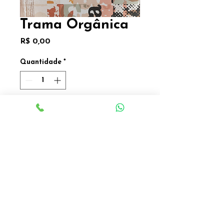
Trama Orgânica
Preço
R$ 0,00
Quantidade
*
Trama Orgânica
serigrafia com terra, areia,
cinzas, carvão sobre tela
2025
183 x 122cm
Valor sob consulta