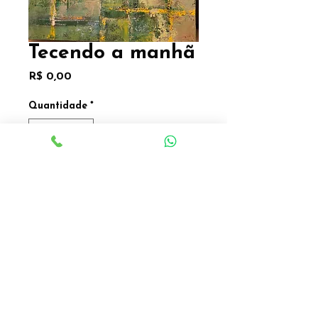
Tecendo a manhã
Preço
R$ 0,00
Quantidade
*
Série Tecendo o amanhã
Óleo sobre tela
40 x 50cm
Valor sob consulta