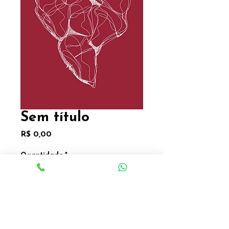
Sem título
Preço
R$ 0,00
Quantidade
*
Sem título
Série pessoas
42 x 30cm