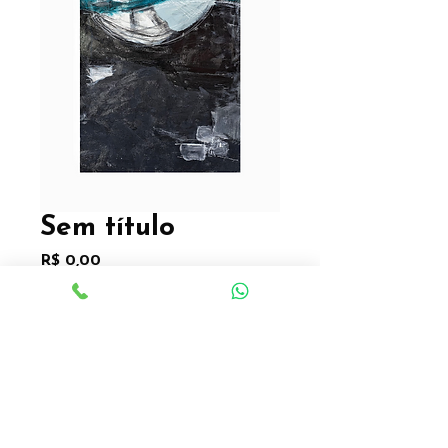
Sem título
Preço
R$ 0,00
Quantidade
*
Sem título
Acrílica e carvão sobre papel
cartão 400g