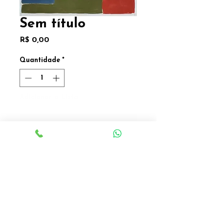
Sem título
Preço
R$ 0,00
Quantidade
*
Adicionar a Lista
Adicionar a Lista
Magali Camacho
Acrílica sobre tela
A3
Valor sob consulta