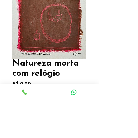
Natureza morta
com relógio
Preço
R$ 0,00
Quantidade
*
Auto retrato com óculos
32,5 x 26cm