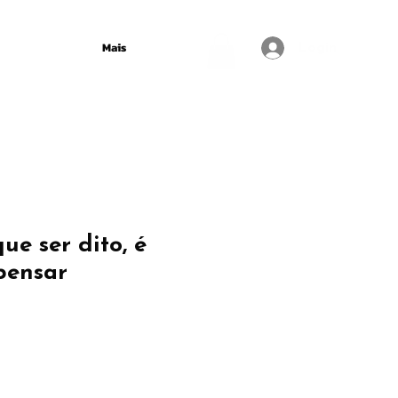
Mais
Login
ue ser dito, é
pensar